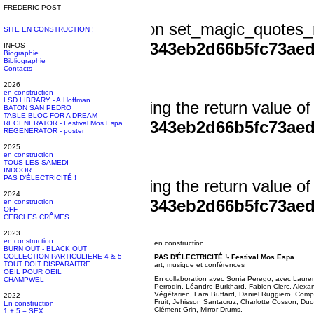
FREDERIC POST
Deprecated
: Function set_magic_quotes_r
SITE EN CONSTRUCTION !
/home/clients/58ec343eb2d66b5fc73aed
INFOS
Biographie
Bibliographie
line
16
Contacts
2026
en construction
LSD LIBRARY - A.Hoffman
Deprecated
: Assigning the return value o
BATON SAN PEDRO
TABLE-BLOC FOR A DREAM
/home/clients/58ec343eb2d66b5fc73a
REGENERATOR - Festival Mos Espa
REGENERATOR - poster
line
73
2025
en construction
TOUS LES SAMEDI
INDOOR
PAS D'ÉLECTRICITÉ !
Deprecated
: Assigning the return value o
2024
/home/clients/58ec343eb2d66b5fc73a
en construction
OFF
CERCLES CRÊMES
line
93
2023
en construction
en construction
BURN OUT - BLACK OUT
COLLECTION PARTICULIÈRE 4 & 5
PAS D'ÉLECTRICITÉ !- Festival Mos Espa
TOUT DOIT DISPARAITRE
art, musique et conférences
OEIL POUR OEIL
En collaboration avec Sonia Perego, avec Laure
CHAMPWEL
Perrodin, Léandre Burkhard, Fabien Clerc, Alexa
Végétarien, Lara Buffard, Daniel Ruggiero, Comp
2022
Fruit, Jehisson Santacruz, Charlotte Cosson, D
En construction
Clément Grin, Mirror Drums.
1 + 5 = SEX