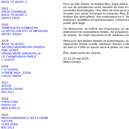
BACK TO BASIC 3
Pour sa 18e édition, le festival Mos_Espa réitère s
en vue de questionner notre manière de vivre et
2021
nouvelles technologies. Une diète de trois jours s
EROS COSMIQUE
écouter, voir, sentir, échanger et s’amuser. Mos
BACK TO BASIC 2
invitant des spécialistes, des explorateur·ice·s,
HAPPY FACE
pratiques, qualifiées d’expérimentales, commencen
public plus large.
2020
TAMBOUR EN KOMBUCHA
On débranche, on enlève ses chaussures, on ab
LE MYCELIUM EST LE MESSAGE
pleinement de propositions fertiles, de pulsation
MOTEL RADIO
de poésie, de corps mouvants et de matériaux lo
2019
Retrouver des plaisirs simples et authentiques, qu
BACK TO BASIC
rapprocher, tendre l’oreille, fabriquer, danser, s’al
SACRED MUSHROOM CHURCH
de bain et s’offrir un sauna dans le jardin, un ca
OWL SPIRIT
Être vivant parmi les vivants.
GRAND MERE GRENOUILLE
LE CHAMPIGNON PARLE
22-23-24 mai 2025
I <3 AYITI
Motel Campo
2018
I <3 VODOU
VITRINE MOS _ESPA
LAKOU MIRAK
2017
JASON
BARON LAKWA
BIG 2017
2016
PINTA CURA
PINTA LUX
MOS ESPA IX
2015
NEOCHAMANISM IS NOT A CRIME
SATYRE
CURA SANA
BIG 2015