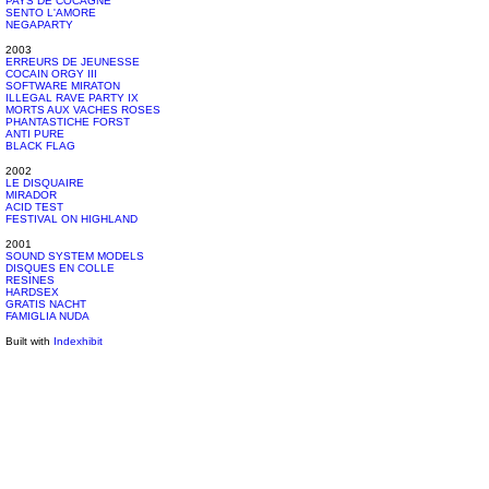
PAYS DE COCAGNE
SENTO L'AMORE
NEGAPARTY
2003
ERREURS DE JEUNESSE
COCAIN ORGY III
SOFTWARE MIRATON
ILLEGAL RAVE PARTY IX
MORTS AUX VACHES ROSES
PHANTASTICHE FORST
ANTI PURE
BLACK FLAG
2002
LE DISQUAIRE
MIRADOR
ACID TEST
FESTIVAL ON HIGHLAND
2001
SOUND SYSTEM MODELS
DISQUES EN COLLE
RESINES
HARDSEX
GRATIS NACHT
FAMIGLIA NUDA
Built with
Indexhibit