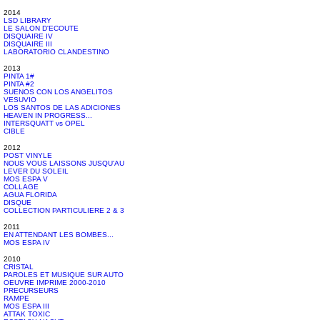
2014
LSD LIBRARY
LE SALON D'ECOUTE
DISQUAIRE IV
DISQUAIRE III
LABORATORIO CLANDESTINO
2013
PINTA 1#
PINTA #2
SUENOS CON LOS ANGELITOS
VESUVIO
LOS SANTOS DE LAS ADICIONES
HEAVEN IN PROGRESS...
INTERSQUATT vs OPEL
CIBLE
2012
POST VINYLE
NOUS VOUS LAISSONS JUSQU'AU
LEVER DU SOLEIL
MOS ESPA V
COLLAGE
AGUA FLORIDA
DISQUE
COLLECTION PARTICULIERE 2 & 3
2011
EN ATTENDANT LES BOMBES...
MOS ESPA IV
2010
CRISTAL
PAROLES ET MUSIQUE SUR AUTO
OEUVRE IMPRIME 2000-2010
PRECURSEURS
RAMPE
MOS ESPA III
ATTAK TOXIC