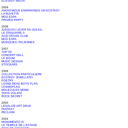
ECSTASY NACHT
2009
ANONYMOUS ENGRAVINGS ON ECSTASY
LA BUVETTE
MOS ESPA
FROZEN PARTY
2008
JUSQU'AU LEVER DU SOLEIL
LE DISQUAIRE II
ACID HOUSE CLUB
MOS ESPA
MUSIQUES ITALIENNES
2007
TOP 50
CONCERT HALL
LE BOUM
MUSIC DESIGN
STOCKARS
2006
COLLECTION PARTICULIERE
ECSTASY JEWELLERY
POETRY
LIVING DEAD BOYS FLAG
COSMOFLAG
MOLECULES MDMA
TAPIS VOLANT
ROCK SECRET
2005
LEGALIZE ART DRUG
FANTASY
RECLAIM
2004
MONUMENTO III
LE TEMPLE DE L'EXTASE